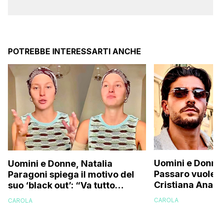
POTREBBE INTERESSARTI ANCHE
Uomini e Donne
Uomini e Donne, Natalia
Passaro vuole r
Paragoni spiega il motivo del
Cristiana Anani
suo ‘black out’: “Va tutto
corteggiatore i
benissimo ma…”
CAROLA
CAROLA
svela la verità