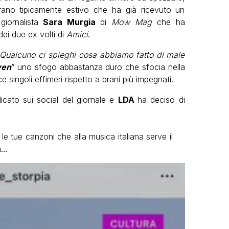
brano tipicamente estivo che ha già ricevuto un
giornalista
Sara Murgia
di
Mow Mag
che ha
ei due ex volti di
Amici
.
Qualcuno ci spieghi cosa abbiamo fatto di male
ven
” uno sfogo abbastanza duro che sfocia nella
e singoli effimeri rispetto a brani più impegnati.
licato sui social del giornale e
LDA
ha deciso di
 le tue canzoni che alla musica italiana serve il
za…