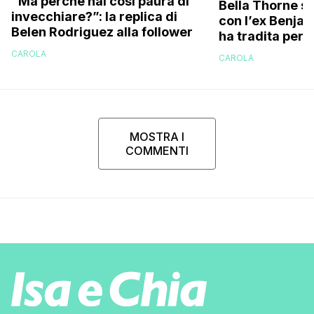
“Ma perché hai così paura di
Bella Thorne su
invecchiare?”: la replica di
con l’ex Benja
Belen Rodriguez alla follower
ha tradita per 
sostenuto che 
CAROLA
CAROLA
perché…”
MOSTRA I
COMMENTI