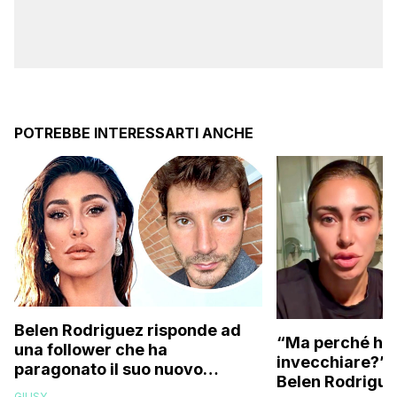
POTREBBE INTERESSARTI ANCHE
Belen Rodriguez risponde ad
“Ma perché hai
una follower che ha
invecchiare?”: l
paragonato il suo nuovo
Belen Rodriguez
compagno all’ex marito
GIUSY