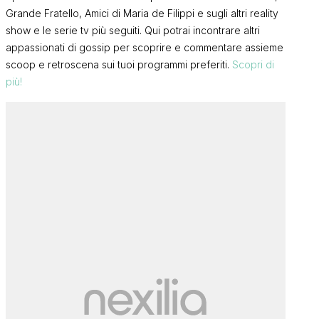
Grande Fratello, Amici di Maria de Filippi e sugli altri reality
show e le serie tv più seguiti. Qui potrai incontrare altri
appassionati di gossip per scoprire e commentare assieme
scoop e retroscena sui tuoi programmi preferiti.
Scopri di
Gf Vip 9, un’
più!
prima concor
Grande Fratello, Mattia
preparando il
Scudieri annuncia: “Io e Grazia
più
l’indiscrezi
non stiamo più insieme, tante
FRANCI
cose non stavano funzionando
FRANCI
e…”