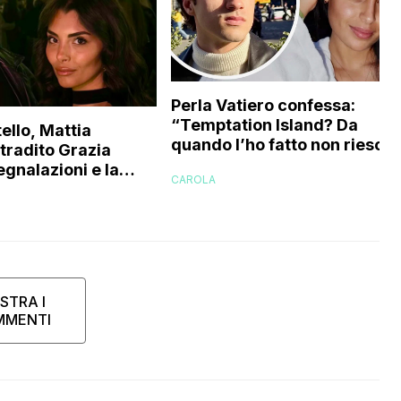
Perla Vatiero confessa:
“Temptation Island? Da
ello, Mattia
quando l’ho fatto non riesco 
 tradito Grazia
a guardarlo perché…”
egnalazioni e la
CAROLA
’ex gieffina
STRA I
MMENTI