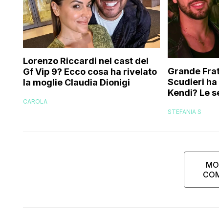
Lorenzo Riccardi nel cast del
Grande Frat
Gf Vip 9? Ecco cosa ha rivelato
Scudieri ha
la moglie Claudia Dionigi
Kendi? Le s
CAROLA
replica dell
STEFANIA S
MO
CO