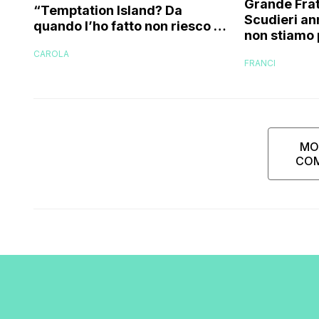
Grande Frat
“Temptation Island? Da
Scudieri an
quando l’ho fatto non riesco più
non stiamo 
a guardarlo perché…”
cose non s
CAROLA
FRANCI
e…”
MO
CO