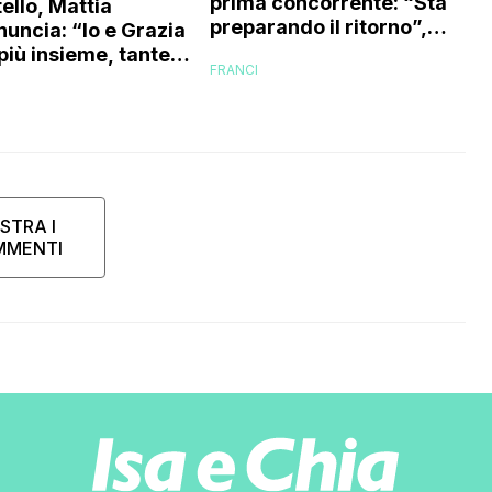
prima concorrente: “Sta
ello, Mattia
preparando il ritorno”,
nuncia: “Io e Grazia
l’indiscrezione
più insieme, tante
FRANCI
tavano funzionando
STRA I
MMENTI