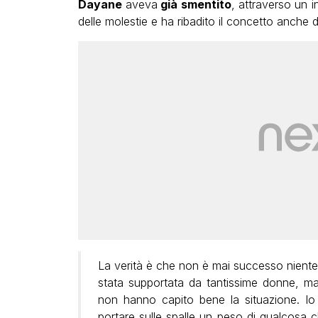
Dayane
aveva
già smentito
, attraverso un i
delle molestie e ha ribadito il concetto anche 
La verità è che non è mai successo niente
stata supportata da tantissime donne, m
non hanno capito bene la situazione. 
portare sulle spalle un peso di qualcos