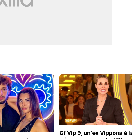
Gf Vip 9, un’ex Vippona è la