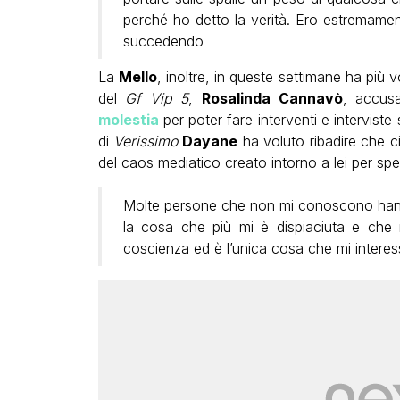
perché ho detto la verità. Ero estremame
succedendo
La
Mello
, inoltre, in queste settimane ha più 
del
Gf Vip 5
,
Rosalinda Cannavò
, accus
molestia
per poter fare interventi e interviste
di
Verissimo
Dayane
ha voluto ribadire che c
del caos mediatico creato intorno a lei per spe
Molte persone che non mi conoscono hann
la cosa che più mi è dispiaciuta e che
coscienza ed è l’unica cosa che mi interes