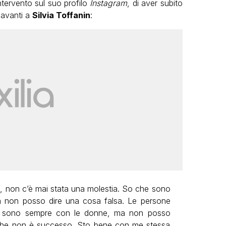
ntervento sul suo profilo
Instagram
, di aver subito
davanti a
Silvia Toffanin
:
, non c’è mai stata una molestia. So che sono
a non posso dire una cosa falsa. Le persone
Io sono sempre con le donne, ma non posso
a che non è successo. Sto bene con me stessa