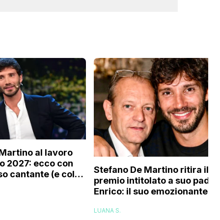
Martino al lavoro
o 2027: ecco con
Stefano De Martino ritira il
o cantante (e col
premio intitolato a suo padre
tourage) è stato
Enrico: il suo emozionante
o
discorso
LUANA S.