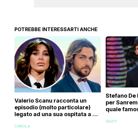
POTREBBE INTERESSARTI ANCHE
Stefano De 
Valerio Scanu racconta un
per Sanrem
episodio (molto particolare)
quale famos
legato ad una sua ospitata a Le
relativo en
Iene mai andata in onda: “Belen
GIUSY
paparazzat
CAROLA
Rodriguez ha smesso di
rispondermi al telefono”