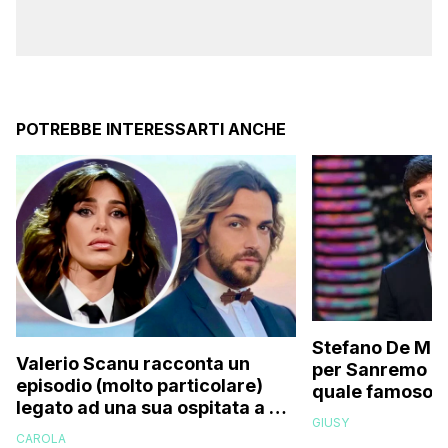
POTREBBE INTERESSARTI ANCHE
Stefano De Mart
Valerio Scanu racconta un
per Sanremo 2
episodio (molto particolare)
quale famoso c
legato ad una sua ospitata a Le
relativo entour
GIUSY
Iene mai andata in onda: “Belen
paparazzato
CAROLA