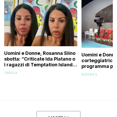
Uomini e Donne, Rosanna Siino
Uomini e Donne
sbotta: “Criticate Ida Platano o
corteggiatrice:
i ragazzi di Temptation Island
programma pres
perché vi rode il cul* che…”
e mi riempirono 
CAROLA
ALESSIA S.
presi talmente