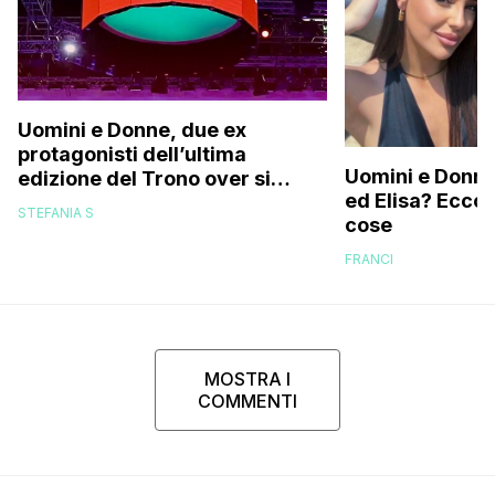
Uomini e Donne, due ex
protagonisti dell’ultima
Uomini e Donne,
edizione del Trono over si
ed Elisa? Ecco
stanno frequentando fuori dal
STEFANIA S
cose
programma: ecco chi sono
FRANCI
MOSTRA I
COMMENTI