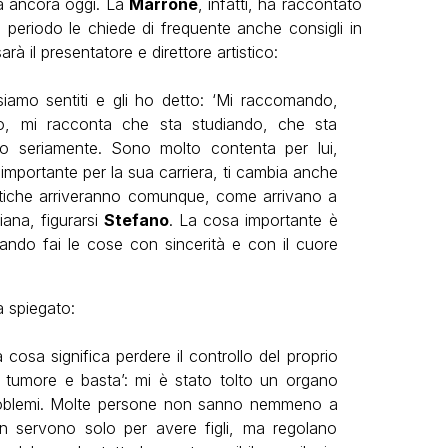
ua ancora oggi. La
Marrone
, infatti, ha raccontato
mo periodo le chiede di frequente anche consigli in
rà il presentatore e direttore artistico:
 siamo sentiti e gli ho detto: ‘Mi raccomando,
sso, mi racconta che sta studiando, che sta
do seriamente. Sono molto contenta per lui,
portante per la sua carriera, ti cambia anche
critiche arriveranno comunque, come arrivano a
aliana, figurarsi
Stefano
. La cosa importante è
ando fai le cose con sincerità e con il cuore
a spiegato:
cosa significa perdere il controllo del proprio
l tumore e basta’: mi è stato tolto un organo
i problemi. Molte persone non sanno nemmeno a
 servono solo per avere figli, ma regolano