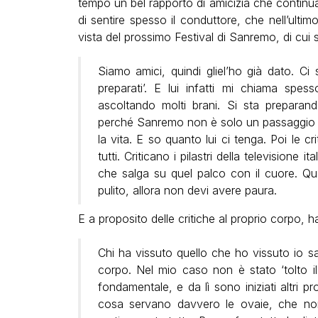
tempo un bel rapporto di amicizia che contin
di sentire spesso il conduttore, che nell’ulti
vista del prossimo Festival di Sanremo, di cui sa
Siamo amici, quindi gliel’ho già dato. Ci
preparati’. E lui infatti mi chiama spe
ascoltando molti brani. Si sta preparan
perché Sanremo non è solo un passaggio im
la vita. E so quanto lui ci tenga. Poi le 
tutti. Criticano i pilastri della televisione it
che salga su quel palco con il cuore. Qu
pulito, allora non devi avere paura.
E a proposito delle critiche al proprio corpo, h
Chi ha vissuto quello che ho vissuto io sa 
corpo. Nel mio caso non è stato ‘tolto i
fondamentale, e da lì sono iniziati altr
cosa servano davvero le ovaie, che non