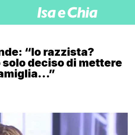
de: “Io razzista?
solo deciso di mettere
 famiglia…”