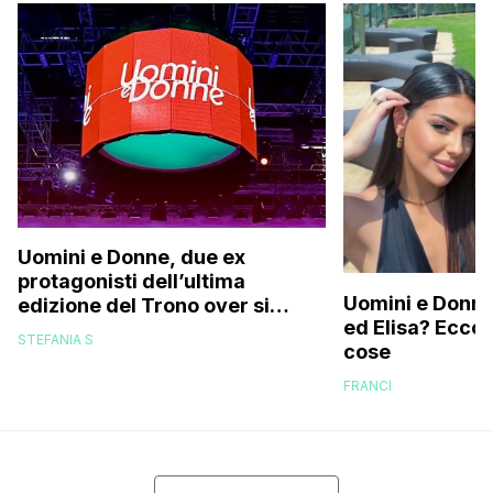
Uomini e Donne, due ex
protagonisti dell’ultima
Uomini e Donne,
edizione del Trono over si
ed Elisa? Ecco
stanno frequentando fuori dal
STEFANIA S
cose
programma: ecco chi sono
FRANCI