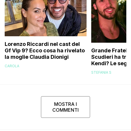
Lorenzo Riccardi nel cast del
Grande Fratello
Gf Vip 9? Ecco cosa ha rivelato
Scudieri ha tra
la moglie Claudia Dionigi
Kendi? Le segna
CAROLA
replica dell’ex 
STEFANIA S
MOSTRA I
COMMENTI