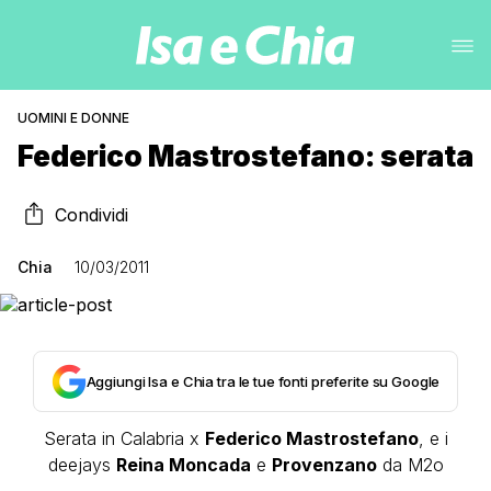
UOMINI E DONNE
Federico Mastrostefano: serata
Condividi
Chia
10/03/2011
Aggiungi Isa e Chia tra le tue fonti preferite su Google
Serata in Calabria x
Federico Mastrostefano
, e i
deejays
Reina Moncada
e
Provenzano
da M2o