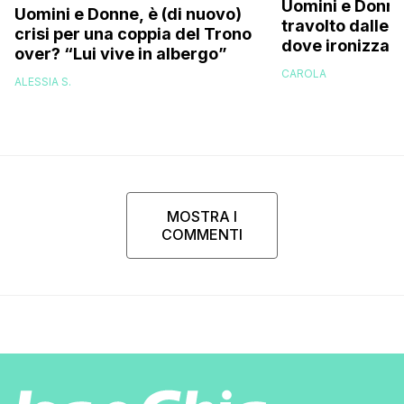
Uomini e Donne
Uomini e Donne, è (di nuovo)
travolto dalle c
crisi per una coppia del Trono
dove ironizza s
over? “Lui vive in albergo”
perizoma su in
CAROLA
ALESSIA S.
MOSTRA I
COMMENTI