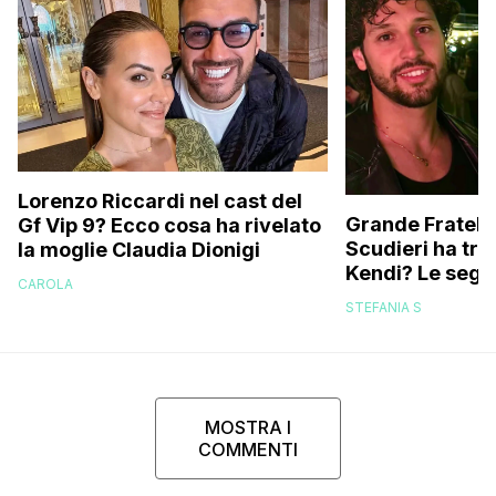
Lorenzo Riccardi nel cast del
Grande Fratello
Gf Vip 9? Ecco cosa ha rivelato
Scudieri ha tra
la moglie Claudia Dionigi
Kendi? Le segna
CAROLA
replica dell’ex 
STEFANIA S
MOSTRA I
COMMENTI