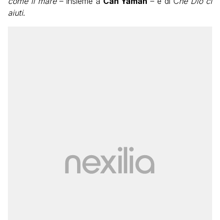
come il mare
– insieme a
Can Yaman
– e di C
he Dio ci
aiuti
.