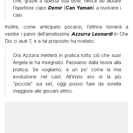
che, grazie a questa sua dote, riesce ad aiutare
l’ispettore capo
Demir
(
Can Yaman
) a risolvere i
casi.
Inoltre, come anticipato pocanzi, l’attrice tornerà a
vestire i panni dell’amatissima
Azzurra Leonardi
in Che
Dio ci aiuti 7, e a tal proposito ha rivelato:
Ora Azzurra metterà in pratica tutto ciò che suor
Angela le ha insegnato. Passiamo dalla teoria alla
pratica. Se vogliamo, è un po’ come la mia
evoluzione nel cast. All’inizio ero io la più
“piccola” sul set, oggi posso fare da sorella
maggiore alle giovani attrici.