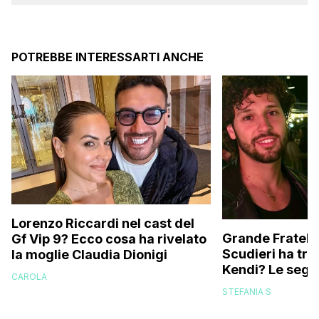
POTREBBE INTERESSARTI ANCHE
Lorenzo Riccardi nel cast del
Grande Fratello
Gf Vip 9? Ecco cosa ha rivelato
Scudieri ha tra
la moglie Claudia Dionigi
Kendi? Le segna
CAROLA
replica dell’ex 
STEFANIA S