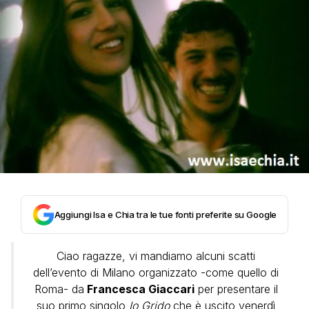
Aggiungi Isa e Chia tra le tue fonti preferite su Google
Ciao ragazze, vi mandiamo alcuni scatti
dell’evento di Milano organizzato -come quello di
Roma- da
Francesca Giaccari
per presentare il
suo primo singolo
Io Grido
che è uscito venerdì