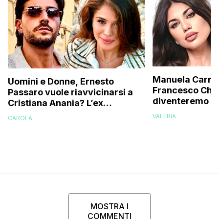
Manuela Carrier
Uomini e Donne, Ernesto
Francesco Chio
Passaro vuole riavvicinarsi a
diventeremo gen
Cristiana Anania? L’ex
avanzata, ecco
corteggiatore interviene e
VALERIA
CAROLA
vorremmo un fi
svela la verità
MOSTRA I
COMMENTI