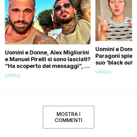
Uomini e Donne
Uomini e Donne, Alex Migliorini
Paragoni spiega
e Manuel Pirelli si sono lasciati?
suo ‘black out’:
“Ha scoperto dei messaggi”, la
benissimo ma
segnalazione
CAROLA
CAROLA
MOSTRA I
COMMENTI