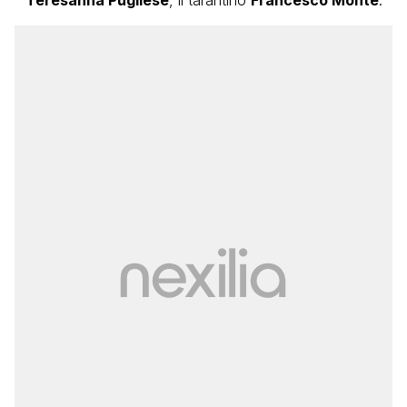
Teresanna Pugliese
, il tarantino
Francesco Monte
: