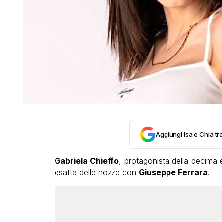
Aggiungi Isa e Chia tra
Gabriela Chieffo
, protagonista della decima 
esatta delle nozze con
Giuseppe Ferrara
.