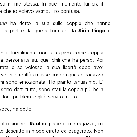
sa in me stessa. In quel momento lui era il
 che io volevo vicino. Ero confusa.
and
ha detto la sua sulle coppie che hanno
ty, a partire da quella formata da
Siria Pingo
e
chili. Inizialmente non la capivo come coppia
 personalità su. quei chili che ha perso. Poi
rata o se volesse la sua libertà dopo aver
 se lei in realtà amasse ancora questo ragazzo
 mi sono emozionata. Ho pianto tantissimo. E’
 sono detti tutto, sono stati la coppia più bella
 loro problemi e gli è servito molto.
nvece, ha detto:
olto sincera.
Raul
mi piace come ragazzo, mi
o descritto in modo errato ed esagerato. Non