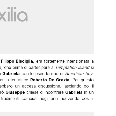
a
Filippo Bisciglia
, era fortemente intenzionata a
ne, che prima di partecipare a
Temptation Island
si
di
Gabriela
con lo pseudonimo di
American boy
,
er la tentatrice
Roberta De Grazia
. Per questo
ebbero un accesa discussione, lasciando poi il
erò
Giuseppe
chiese di incontrare
Gabriela
in un
adimenti compiuti negli anni ricevendo così il