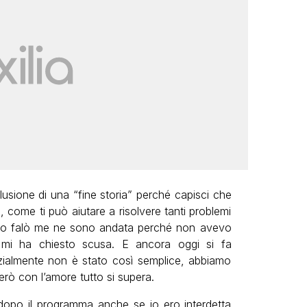
lusione di una “fine storia” perché capisci che
 come ti può aiutare a risolvere tanti problemi
imo falò me ne sono andata perché non avevo
 mi ha chiesto scusa. E ancora oggi si fa
nizialmente non è stato così semplice, abbiamo
rò con l’amore tutto si supera.
 dopo il programma anche se io ero interdetta