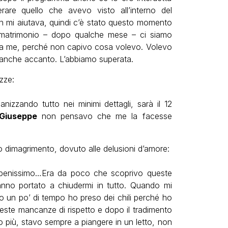
are quello che avevo visto all’interno del
 mi aiutava, quindi c’è stato questo momento
i matrimonio – dopo qualche mese – ci siamo
o da me, perché non capivo cosa volevo. Volevo
ato anche accanto. L’abbiamo superata.
zze:
izzando tutto nei minimi dettagli, sarà il 12
Giuseppe
non pensavo che me la facesse
o dimagrimento, dovuto alle delusioni d’amore:
 benissimo…Era da poco che scoprivo queste
anno portato a chiudermi in tutto. Quando mi
o un po’ di tempo ho preso dei chili perché ho
este mancanze di rispetto e dopo il tradimento
 più, stavo sempre a piangere in un letto, non