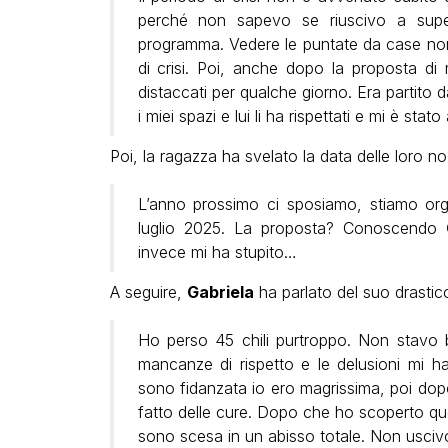
perché non sapevo se riuscivo a super
programma. Vedere le puntate da case non
di crisi. Poi, anche dopo la proposta d
distaccati per qualche giorno. Era partit
i miei spazi e lui li ha rispettati e mi è st
Poi, la ragazza ha svelato la data delle loro no
L’anno prossimo ci sposiamo, stiamo organ
luglio 2025. La proposta? Conoscendo
invece mi ha stupito…
A seguire,
Gabriela
ha parlato del suo drastic
Ho perso 45 chili purtroppo. Non stavo
mancanze di rispetto e le delusioni mi h
sono fidanzata io ero magrissima, poi dop
fatto delle cure. Dopo che ho scoperto qu
sono scesa in un abisso totale. Non uscivo