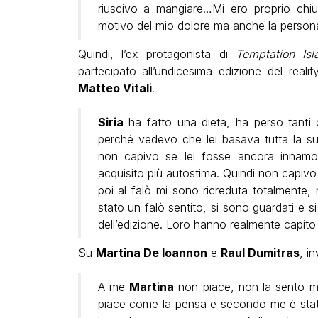
riuscivo a mangiare…Mi ero proprio chiu
motivo del mio dolore ma anche la persona
Quindi, l’ex protagonista di
Temptation Isl
partecipato all’undicesima edizione del reali
Matteo Vitali
.
Siria
ha fatto una dieta, ha perso tanti 
perché vedevo che lei basava tutta la sua
non capivo se lei fosse ancora innamo
acquisito più autostima. Quindi non capivo
poi al falò mi sono ricreduta totalmente,
stato un falò sentito, si sono guardati e si
dell’edizione. Loro hanno realmente capito i
Su
Martina De Ioannon
e
Raul Dumitras
, i
A me
Martina
non piace, non la sento m
piace come la pensa e secondo me è stat