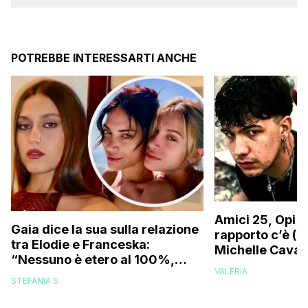
POTREBBE INTERESSARTI ANCHE
Amici 25, Opi s
Gaia dice la sua sulla relazione
rapporto c’è (da
tra Elodie e Franceska:
Michelle Caval
“Nessuno è etero al 100%,
VALERIA
trovo folle che…”
STEFANIA S