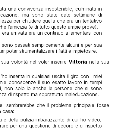
ata una convivenza insostenibile, culminata in
ucazione, ma sono state date settimane di
ezza per chiudere quella che era un tentativo
e l’amicizia (e di tutto questo ampie prove).
 era arrivata era un continuo a lamentarsi con
 ne sono passati semplicemente alcuni e per sua
 poter strumentalizzare i fatti e impietosire.
 sua volontà nel voler inserire
Vittoria
nella sua
o inserita in qualsiasi uscita il giro con i miei
ie conoscenze il suo esatto lavoro in tempi
ti, non solo io anche le persone che si sono
anza di rispetto ma soprattutto maleducazione.
e, sembrerebbe che il problema principale fosse
a casa:
 e della pulizia imbarazzante di cui ho video,
are per una questione di decoro e di rispetto