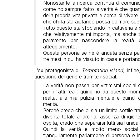
Nonostante la ricerca continua di comunic
come ho sempre fatto la verità è che qua
della propria vita privata e cerca di viver
che chi la sta aiutando possa colmare sue 
Tutto questo sta sfociando in cattiveria e 
che relativamente mi importa, ma anche tra
paravento per nascondere la realtà
atteggiamento.
Questa persona se ne è andata senza paga
tre mesi in cui ha vissuto in casa e portan
L’ex protagonista di
Temptation Island
, infin
questione del genere tramite i social:
La verità non passa per vittimismi social
per i fatti reali: quindi io da questo mom
realtà, alla mia pulizia mentale e quindi
merita.
Perché credo che ci sia un limite sottile t
diventa totale anarchia, assenza di igiene 
ospita, credo che separarsi tutti sia l’unica
Quindi la verità è molto meno socia
tranquillamente parlarmene di persona e in