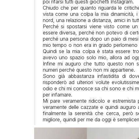
poi rifarsi tutti questi giochetti Instagram.
Chiudo che per quanto riguarda le critic
vista come una colpa la mia dinamicità, i m
nord, una relazione a distanza, amici in tutta
Perché si spostarsi viene visto come un 
essere diversa, perché non potevo di cert
perché una persona dopo un paio di mesi 
mio tempo o non era in grado perlomeno d
Quindi se la mia colpa è stata essere t
avevo uno spazio solo mio, allora ad oggi 
Infine mi auguro che tutto questo non si
numeri perché questo non mi appartiene.
Sono già abbastanza infastidita di dove
risponderò ad ulteriori volute evolutiss
odio e chi mi conosce sa chi sono e chi 
per infamare.
Mi pare veramente ridicolo e estremista p
veramente delle cazzate e quindi auguro a
finalmente la serenità che cerca, però sen
migliore, quindi per me da oggi è semplice