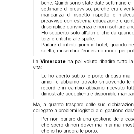
bene. Quindi sono state date settimane e
settimane di preavviso, perché era divent
mancanza di rispetto rispetto e maled
preavviso con estrema educazione e gentil
di semplice convivenza e non rischiare anch
Ho scoperto solo all’ultimo che da quando
terzi e critiche alle spalle.
Parlare di infiniti giorni in hotel, quando
scelta, mi sembra l’ennesimo modo per poter
La
Vimercate
ha poi voluto ribadire tutto la
vita:
Le ho aperto subito le porte di casa mia, l’h
amici ,e abbiamo trovato smuovendo le m
record e in cambio abbiamo ricevuto tut
dimostrate accoglienti e disponibili, manc
Ma, a quanto traspare dalle sue dichiarazion
collegato a problemi logistici e di gestione dell
Per non parlare di una gestione della casa
che spero di non dover mai mai mai mostr
che io ho ancora le porto.