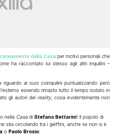
oraneamente dalla Casa
per motivi personali che
ome ha raccontato lui stesso agli altri inquilini –
 riguardo ai suoi coinquilini puntualizzando però
’esterno essendo rimasto tutto il tempo isolato in
to gli autori del
reality
, cosa evidentemente non
so nella
Casa
di
Stefano Bettarini
! Il popolo di
 stia circolando tra i gieffini, anche se non si è
a
o
Paolo
Brosio
: