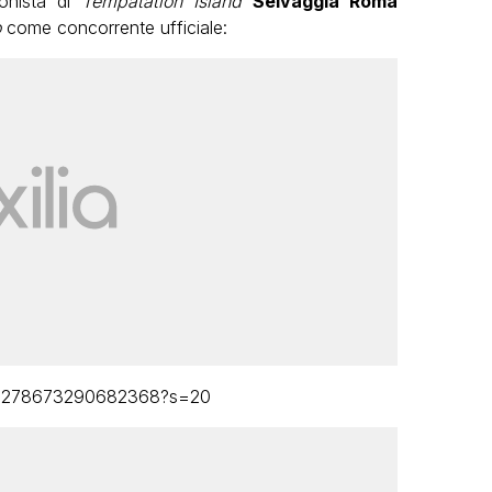
gonista di
Tempatation Island
Selvaggia Roma
o
come concorrente ufficiale:
1323278673290682368?s=20