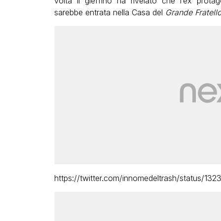
volta il gieffino ha rivelato che l’ex prota
sarebbe entrata nella Casa del
Grande Fratell
https://twitter.com/innomedeltrash/status/