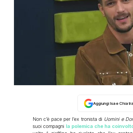
Aggiungi Isa e Chia tra
Non c’è pace per l’ex tronista di
Uomini e Do
suoi compagni
la polemica che ha coinvolt