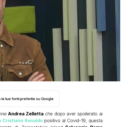
 le tue fonti preferite su Google
nne
Andrea Zelletta
che dopo aver spoilerato ai
o Cristiano Ronaldo
positivo al Covid-19, questa