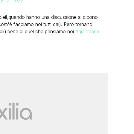
y 12, 2022
soleil,quando hanno una discussione si dicono
 com'è facciamo noi tutti dai). Però tornano
o più bene di quel che pensiamo noi
#gianmaria