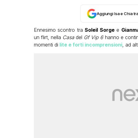
Aggiungi Isa e Chia tra
Ennesimo scontro tra
Soleil Sorge
e
Gianma
un flirt, nella
Casa
del
Gf Vip 6
hanno e contin
momenti di
lite e forti incomprensioni
, ad al