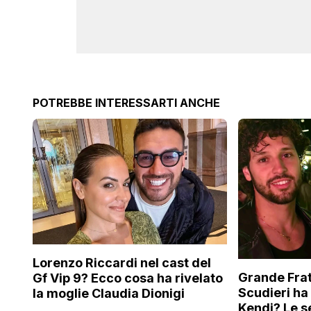
POTREBBE INTERESSARTI ANCHE
Lorenzo Riccardi nel cast del
Grande Frat
Gf Vip 9? Ecco cosa ha rivelato
Scudieri ha
la moglie Claudia Dionigi
Kendi? Le s