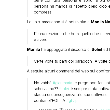
bene con una persona e sono la più d
persona mi manca di rispetto glielo dico e
compresa.
La italo-americana si è poi rivolta a
Manila N
E’ una reazione che ho a quello che rice
e avere.
Manila
ha appoggiato il discorso di
Soleil
ed h
Certe volte tu parti col paraocchi. A volte 
A seguire alcuni commenti del web sul confro
No vabbè
#gianmaria
te prego non farti in
scherziamo??
#soleil
è sempre stata cattiv
stacca di conseguenza alle sue cattiverie,
contrario?FOLLIA
#gfvip