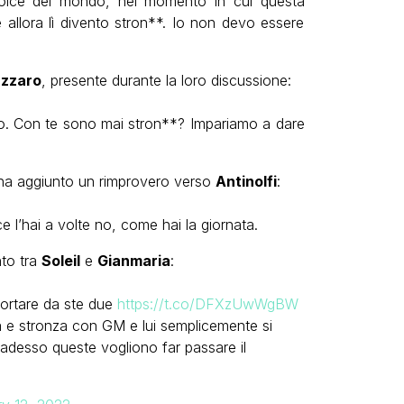
olce del mondo, nel momento in cui questa
 allora lì divento stron**. Io non devo essere
azzaro
, presente durante la loro discussione:
vo. Con te sono mai stron**? Impariamo a dare
a aggiunto un rimprovero verso
Antinolfi
:
ce l’hai a volte no, come hai la giornata.
nto tra
Soleil
e
Gianmaria
:
tortare da ste due
https://t.co/DFXzUwWgBW
a e stronza con GM e lui semplicemente si
 adesso queste vogliono far passare il