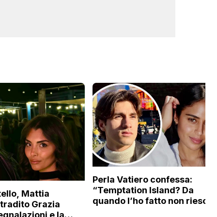
Perla Vatiero confessa:
“Temptation Island? Da
ello, Mattia
quando l’ho fatto non riesco 
 tradito Grazia
a guardarlo perché…”
egnalazioni e la