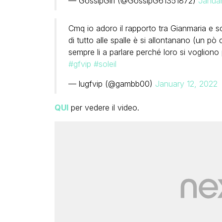
— GossipGirl (@GossipG61351872)
Januar
Cmq io adoro il rapporto tra Gianmaria e 
di tutto alle spalle è si allontanano (un pò
sempre li a parlare perché loro si voglion
#gfvip
#soleil
— lugfvip (@gambb00)
January 12, 2022
QUI
per vedere il video.