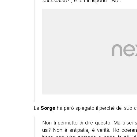
cucchiaino?
“, e tu mi rispondi “
No
“.
La
Sorge
ha però spiegato il perché del suo
Non ti permetto di dire questo. Ma ti sei 
usi? Non è antipatia, è verità. Ho coer