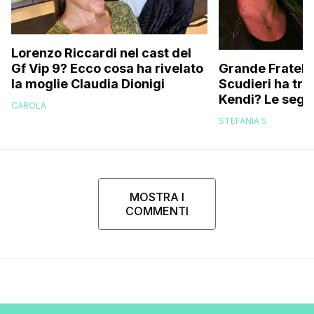
Lorenzo Riccardi nel cast del
Grande Fratello
Gf Vip 9? Ecco cosa ha rivelato
Scudieri ha tra
la moglie Claudia Dionigi
Kendi? Le segna
CAROLA
replica dell’ex 
STEFANIA S
MOSTRA I
COMMENTI