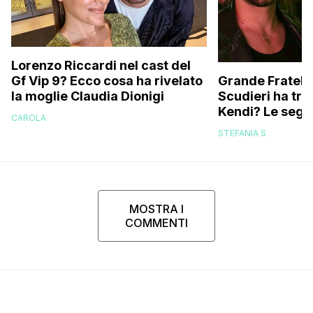
Lorenzo Riccardi nel cast del
Grande Fratello
Gf Vip 9? Ecco cosa ha rivelato
Scudieri ha tra
la moglie Claudia Dionigi
Kendi? Le segna
CAROLA
replica dell’ex 
STEFANIA S
MOSTRA I
COMMENTI