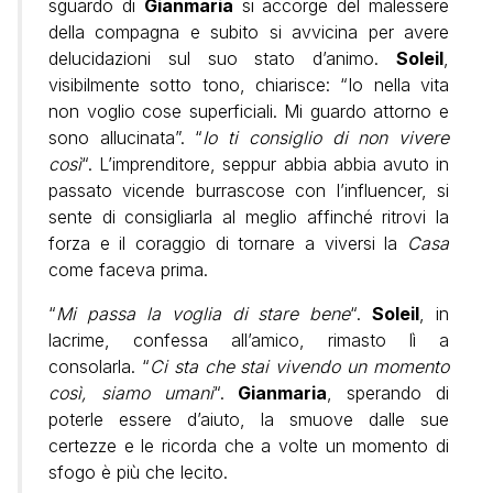
sguardo di
Gianmaria
si accorge del malessere
della compagna e subito si avvicina per avere
delucidazioni sul suo stato d’animo.
Soleil
,
visibilmente sotto tono, chiarisce: “Io nella vita
non voglio cose superficiali. Mi guardo attorno e
sono allucinata”. “
Io ti consiglio di non vivere
così
“. L’imprenditore, seppur abbia abbia avuto in
passato vicende burrascose con l’influencer, si
sente di consigliarla al meglio affinché ritrovi la
forza e il coraggio di tornare a viversi la
Casa
come faceva prima.
“
Mi passa la voglia di stare bene
“.
Soleil
, in
lacrime, confessa all’amico, rimasto lì a
consolarla. “
Ci sta che stai vivendo un momento
così, siamo umani
“.
Gianmaria
, sperando di
poterle essere d’aiuto, la smuove dalle sue
certezze e le ricorda che a volte un momento di
sfogo è più che lecito.