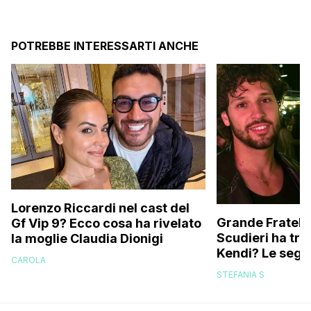
POTREBBE INTERESSARTI ANCHE
Lorenzo Riccardi nel cast del
Grande Fratello
Gf Vip 9? Ecco cosa ha rivelato
Scudieri ha tra
la moglie Claudia Dionigi
Kendi? Le segna
CAROLA
replica dell’ex 
STEFANIA S