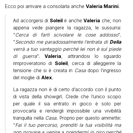
Ecco poi arrivare a consolarla anche
Valeria Marini
.
Ad accorgersi di
Soleil
è anche
Valeria
che, non
appena vede piangere la ragazza, le sussurra:
“
Cerca di farti scivolare le cose addosso
“.
“
Secondo me paradossalmente l’entrata di
Delia
verrà a tuo vantaggio perché lei non è sul piede
di guerra
“.
Valeria
, attirandosi lo sguardo
rimproveratorio di
Soleil
, cerca di alleggerire la
tensione che si è creata in
Casa
dopo l’ingresso
del moglie di
Alex
.
La ragazza non è di certo d’accordo con il punto
di vista della showgirl. Crede che l’unico scopo
per quale il sia entrato in gioco è solo per
provocarla e rendergli impossibile una vivibilità
tranquilla nella
Casa
. Proprio per questo ammette:
“
Fai il tuo percorso, prenditi la tua visibilità ma
non provare a venire a prendermi in giro perché