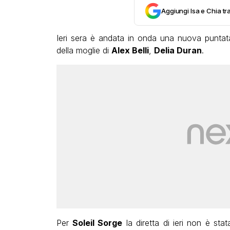
Aggiungi Isa e Chia tra
Ieri sera è andata in onda una nuova punta
della moglie di
Alex Belli
,
Delia Duran
.
Per
Soleil Sorge
la diretta di ieri non è sta