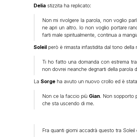
Delia
stizzita ha replicato:
Non mi rivolgere la parola, non voglio parla
ne apri un altro. Io non voglio portare r
farti male spiritualmente, continua a mang
Soleil
però è rimasta infastidita dal tono della 
Ti ho fatto una domanda con estrema tran
non dovrei neanche degnarti della parola dopo
La
Sorge
ha avuto un nuovo crollo ed è stata
Non ce la faccio più
Gian
. Non sopporto p
che sta uscendo di me.
Fra quanti giorni accadrà questo tra Soleil