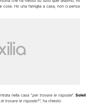
rsona che ha messo su tutto quel teatrino, mi
re cose. Ho una famiglia a casa, non ci pensa
ntrata nella casa “
per trovare le risposte
”.
Soleil
di trovare le risposte?”
, ha chiesto.