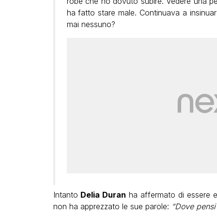
robe che ho dovuto subire. Vedere una pe
ha fatto stare male. Continuava a insinua
mai nessuno?
Intanto
Delia Duran
ha affermato di essere e
non ha apprezzato le sue parole:
“Dove
pensi 