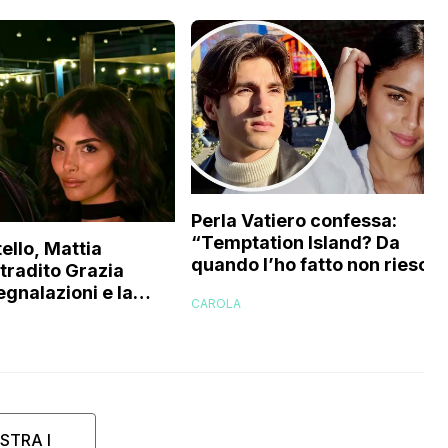
Perla Vatiero confessa:
“Temptation Island? Da
ello, Mattia
quando l’ho fatto non riesco 
 tradito Grazia
a guardarlo perché…”
egnalazioni e la
CAROLA
’ex gieffina
STRA I