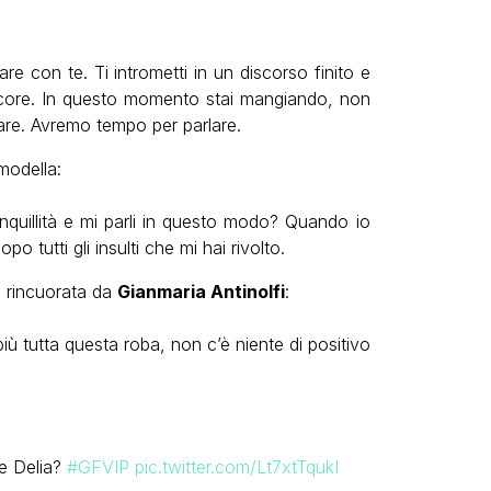
re con te. Ti intrometti in un discorso finito e
ancore. In questo momento stai mangiando, non
iare. Avremo tempo per parlare.
modella:
quillità e mi parli in questo modo? Quando io
 tutti gli insulti che mi hai rivolto.
 rincuorata da
Gianmaria Antinolfi
:
iù tutta questa roba, non c’è niente di positivo
 e Delia?
#GFVIP
pic.twitter.com/Lt7xtTqukI