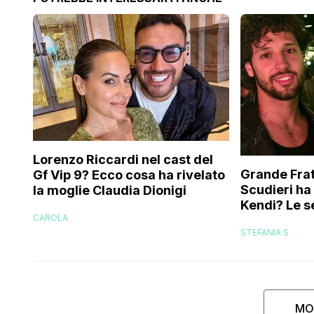
Lorenzo Riccardi nel cast del
Grande Frat
Gf Vip 9? Ecco cosa ha rivelato
Scudieri ha
la moglie Claudia Dionigi
Kendi? Le s
CAROLA
replica dell
STEFANIA S
MO