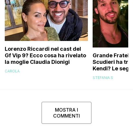
Lorenzo Riccardi nel cast del
Grande Fratello
Gf Vip 9? Ecco cosa ha rivelato
Scudieri ha tra
la moglie Claudia Dionigi
Kendi? Le segna
CAROLA
replica dell’ex 
STEFANIA S
MOSTRA I
COMMENTI