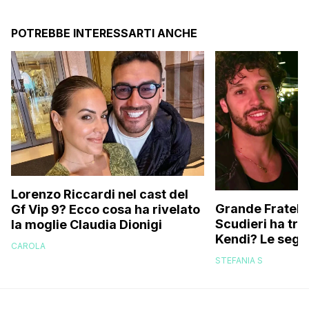
POTREBBE INTERESSARTI ANCHE
Lorenzo Riccardi nel cast del
Grande Fratello
Gf Vip 9? Ecco cosa ha rivelato
Scudieri ha tra
la moglie Claudia Dionigi
Kendi? Le segna
CAROLA
replica dell’ex 
STEFANIA S