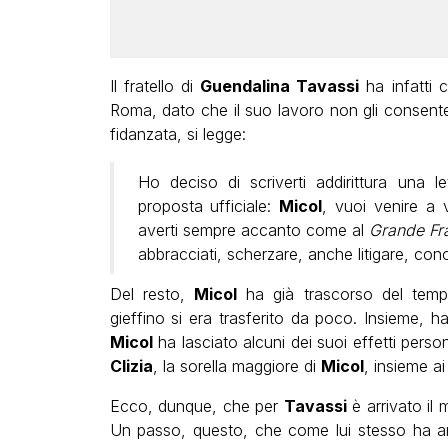
Il fratello di
Guendalina Tavassi
ha infatti c
Roma, dato che il suo lavoro non gli consente 
fidanzata, si legge:
Ho deciso di scriverti addirittura una l
proposta ufficiale:
Micol
, vuoi venire a 
averti sempre accanto come al
Grande Fra
abbracciati, scherzare, anche litigare, con
Del resto,
Micol
ha già trascorso del temp
gieffino si era trasferito da poco. Insieme, h
Micol
ha lasciato alcuni dei suoi effetti perso
Clizia
, la sorella maggiore di
Micol
, insieme a
Ecco, dunque, che per
Tavassi
è arrivato il
Un passo, questo, che come lui stesso ha a