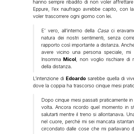
hanno sempre ribadito di non voler affrettare
Eppure, l’ex naufrago avrebbe capito, con la
voler trascorrere ogni giorno con lei.
E’ vero, all’interno della
Casa
ci eravamo 
natura dei nostri sentimenti, senza corr
rapporto così importante a distanza. Anch
avere vicino una persona speciale, mi p
Insomma
Micol
, non voglio rischiare di 
della distanza.
L’intenzione di
Edoardo
sarebbe quella di vi
dove la coppia ha trascorso cinque mesi pratic
Dopo cinque mesi passati praticamente in s
volta. Ancora ricordo quel momento in st
salutarti mentre il treno si allontanava. 
nel cuore, perché mi sei mancata istantan
circondato dalle cose che mi parlavano di