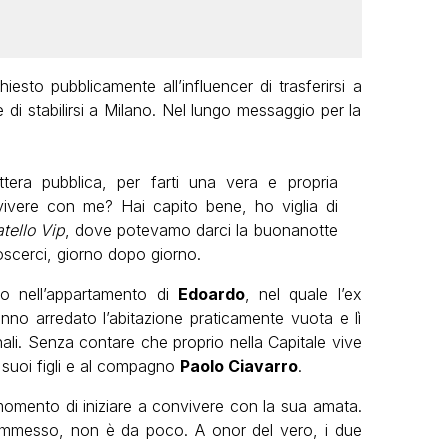
hiesto pubblicamente all’influencer di trasferirsi a
di stabilirsi a Milano. Nel lungo messaggio per la
ettera pubblica, per farti una vera e propria
vivere con me? Hai capito bene, ho viglia di
tello Vip
, dove potevamo darci la buonanotte
oscerci, giorno dopo giorno.
o nell’appartamento di
Edoardo
, nel quale l’ex
anno arredato l’abitazione praticamente vuota e lì
nali. Senza contare che proprio nella Capitale vive
i suoi figli e al compagno
Paolo Ciavarro
.
 momento di iniziare a convivere con la sua amata.
mmesso, non è da poco. A onor del vero, i due