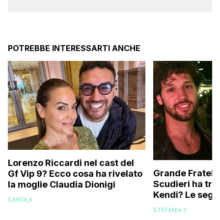
POTREBBE INTERESSARTI ANCHE
Lorenzo Riccardi nel cast del
Grande Fratello
Gf Vip 9? Ecco cosa ha rivelato
Scudieri ha tra
la moglie Claudia Dionigi
Kendi? Le segna
CAROLA
replica dell’ex 
STEFANIA S