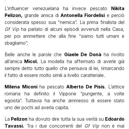
L’influencer venezuelana ha invece pescato
Nikita
Pelizon,
grande amica di
Antonella Fiordelisi
e perciò
considerata spesso sua “nemica”. La prima finalista del
Gf Vip
ha parlato di alcuni episodi avvenuti nella Casa,
per poi ammettere che alla fine “siamo tutti umani e
sbagliamo”.
Belle anche le parole che
Giaele De Donà
ha rivolto
all’amica
Micol.
La modella ha affermato di averle già
sempre detto tutto quello che pensava di lei, rimarcando
il fatto di essere molto simili a livello caratteriale.
Milena Miconi
ha pescato
Alberto De Pisis
. L’attrice
romana ha definito il Vippone “pungente, a volte
egoista”. Tuttavia ha anche ammesso di essere stato
uno dei pochi ad averla capita.
La
Pelizon
ha dovuto dire tutta la sua verità su
Edoardo
Tavassi.
Tra i due concorrenti del
Gf Vip
non è mai