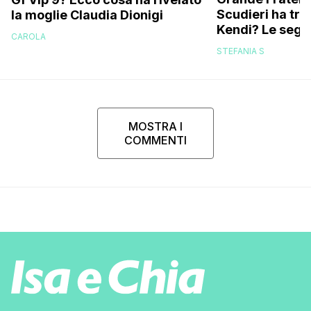
Scudieri ha tra
la moglie Claudia Dionigi
Kendi? Le segna
CAROLA
replica dell’ex 
STEFANIA S
MOSTRA I
COMMENTI