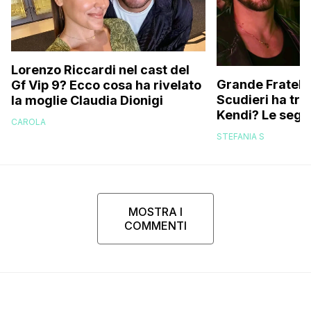
Lorenzo Riccardi nel cast del
Grande Fratello
Gf Vip 9? Ecco cosa ha rivelato
Scudieri ha tra
la moglie Claudia Dionigi
Kendi? Le segna
CAROLA
replica dell’ex 
STEFANIA S
MOSTRA I
COMMENTI