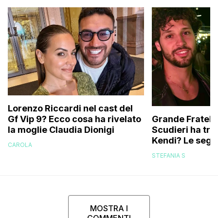
Lorenzo Riccardi nel cast del
Grande Fratello
Gf Vip 9? Ecco cosa ha rivelato
Scudieri ha tra
la moglie Claudia Dionigi
Kendi? Le segna
CAROLA
replica dell’ex 
STEFANIA S
MOSTRA I
COMMENTI