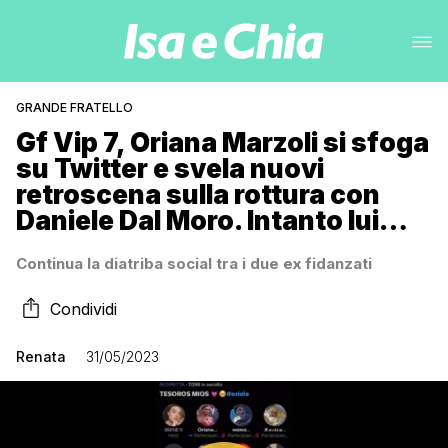
GRANDE FRATELLO
Gf Vip 7, Oriana Marzoli si sfoga
su Twitter e svela nuovi
retroscena sulla rottura con
Daniele Dal Moro. Intanto lui…
Continua la diatriba social tra i due ex fidanzati
Condividi
Renata
31/05/2023