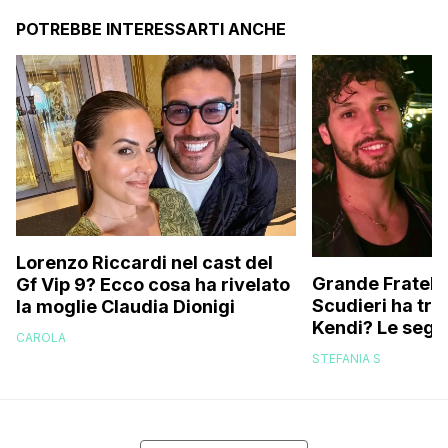
POTREBBE INTERESSARTI ANCHE
Lorenzo Riccardi nel cast del
Grande Fratello
Gf Vip 9? Ecco cosa ha rivelato
Scudieri ha tra
la moglie Claudia Dionigi
Kendi? Le segna
CAROLA
replica dell’ex 
STEFANIA S