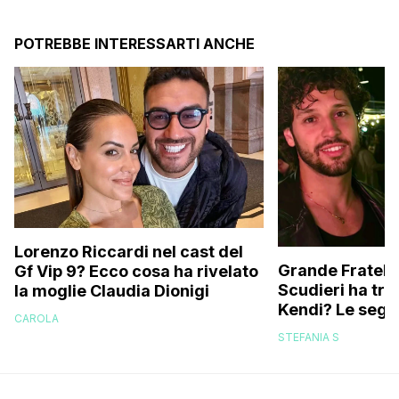
POTREBBE INTERESSARTI ANCHE
Lorenzo Riccardi nel cast del
Grande Fratello
Gf Vip 9? Ecco cosa ha rivelato
Scudieri ha tra
la moglie Claudia Dionigi
Kendi? Le segna
CAROLA
replica dell’ex 
STEFANIA S