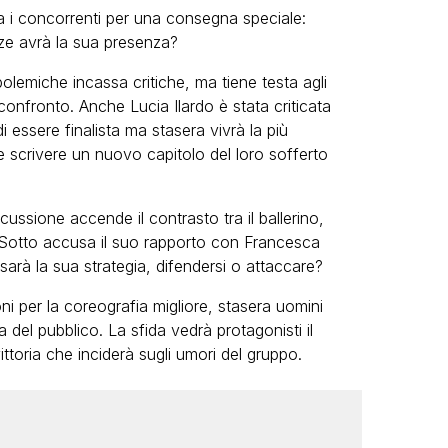
a i concorrenti per una consegna speciale:
ze avrà la sua presenza?
olemiche incassa critiche, ma tiene testa agli
il confronto. Anche
Lucia Ilardo
è stata criticata
i essere finalista ma stasera vivrà la più
scrivere un nuovo capitolo del loro sofferto
cussione accende il contrasto tra il ballerino,
 Sotto accusa il suo rapporto con Francesca
sarà la sua strategia, difendersi o attaccare?
oni per la coreografia migliore, stasera uomini
del pubblico. La sfida vedrà protagonisti il
toria che inciderà sugli umori del gruppo.