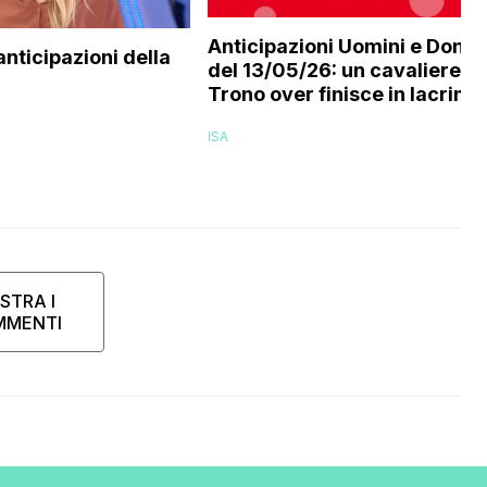
Anticipazioni Uomini e Donn
 anticipazioni della
del 13/05/26: un cavaliere de
Trono over finisce in lacrime
ISA
STRA I
MMENTI