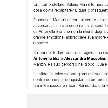
Un ritorno stellare:
Valeria Marini
tornerà tr
cosa dovrà recapitare? E quali conseguen
Francesca Manzini
ancora al centro delle p
avversari: stasera si scoprirà chi vincerà 
da Antonella Elia che non la ritiene degna d
grande emozione: abbracciare sua madre e 
rapporto.
Raimondo Todaro
contro le regine: una dis
Antonella Elia
e
Alessandra Mussolini
.
Manzini e il suo percorso nel gioco. Quale 
La sfida dei talenti
: dopo giorni di discussi
contro donne per conquistare la preferenza 
team Francesca e il team Raimondo: una vit