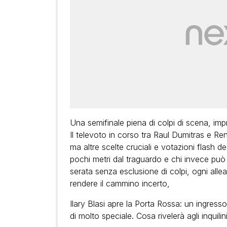
Una
semifinale
piena di colpi di scena, impr
Il televoto in corso tra
Raul Dumitras
e
Ren
ma altre scelte cruciali e
votazioni flash
dec
pochi metri dal traguardo e chi invece pu
serata senza esclusione di colpi, ogni all
rendere il cammino incerto,
Ilary Blasi
apre la Porta Rossa
: un ingress
di molto speciale. Cosa rivelerà agli inquilin