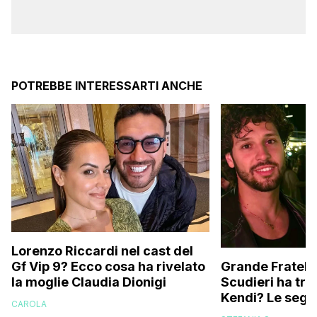
POTREBBE INTERESSARTI ANCHE
Lorenzo Riccardi nel cast del
Grande Fratello
Gf Vip 9? Ecco cosa ha rivelato
Scudieri ha tra
la moglie Claudia Dionigi
Kendi? Le segna
CAROLA
replica dell’ex 