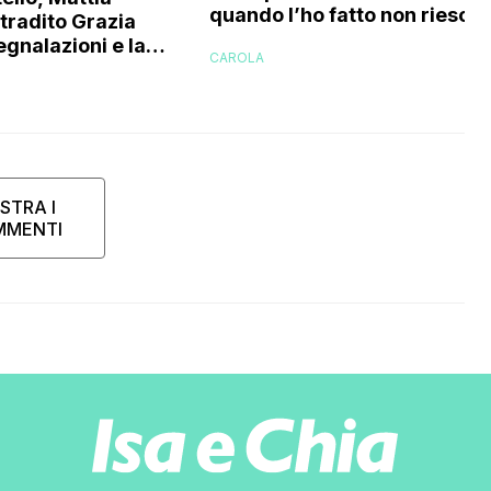
quando l’ho fatto non riesco 
 tradito Grazia
a guardarlo perché…”
egnalazioni e la
CAROLA
’ex gieffina
STRA I
MMENTI