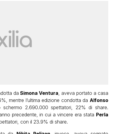
ndotta da
Simona Ventura
, aveva portato a casa
,6%, mentre l’ultima edizione condotta da
Alfonso
o schermo 2.690.000 spettatori, 22% di share.
’anno precedente, in cui a vincere era stata
Perla
pettatori, con il 23.9% di share.
inta da
Nikita Pelizon
, invece, aveva segnato