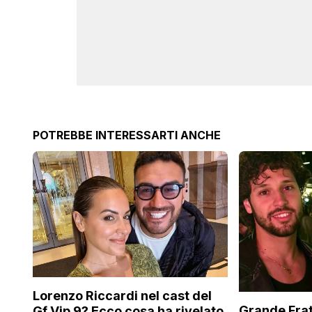
POTREBBE INTERESSARTI ANCHE
Lorenzo Riccardi nel cast del
Grande Frat
Gf Vip 9? Ecco cosa ha rivelato