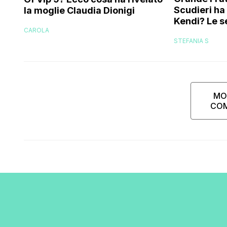
Scudieri ha
la moglie Claudia Dionigi
Kendi? Le s
CAROLA
replica dell
STEFANIA S
MO
CO