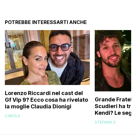
POTREBBE INTERESSARTI ANCHE
Lorenzo Riccardi nel cast del
Grande Fratello
Gf Vip 9? Ecco cosa ha rivelato
Scudieri ha tra
la moglie Claudia Dionigi
Kendi? Le segna
CAROLA
replica dell’ex 
STEFANIA S