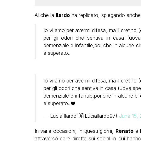
Al che la
Ilardo
ha replicato, spiegando anche l
Io vi amo per avermi difesa, ma il cretino 
per gli odori che sentiva in casa (uov
demenziale e infantile,poi che in alcune 
e superato..
Io vi amo per avermi difesa, ma il cretino 
per gli odori che sentiva in casa (uova sp
demenziale e infantile,poi che in alcune c
e superato..❤️
— Lucia Ilardo (@LuciaIlardo97)
June 15,
In varie occasioni, in questi giorni,
Renato
e
attraverso delle dirette sui social in cui ha