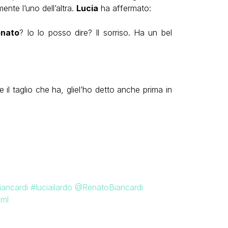
ente l’uno dell’altra.
Lucia
ha affermato:
nato
? Io lo posso dire? Il sorriso. Ha un bel
 il taglio che ha, gliel’ho detto anche prima in
iancardi
#luciailardo
@RenatoBiancardi
3ml