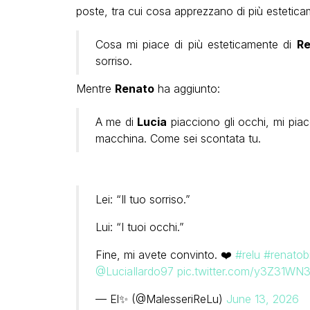
poste, tra cui cosa apprezzano di più esteticam
Cosa mi piace di più esteticamente di
Re
sorriso.
Mentre
Renato
ha aggiunto:
A me di
Lucia
piacciono gli occhi, mi piace
macchina. Come sei scontata tu.
Lei: “Il tuo sorriso.”
Lui: “I tuoi occhi.”
Fine, mi avete convinto. ❤️
#relu
#renatob
@LuciaIlardo97
pic.twitter.com/y3Z31WN
— El✨ (@MalesseriReLu)
June 13, 2026