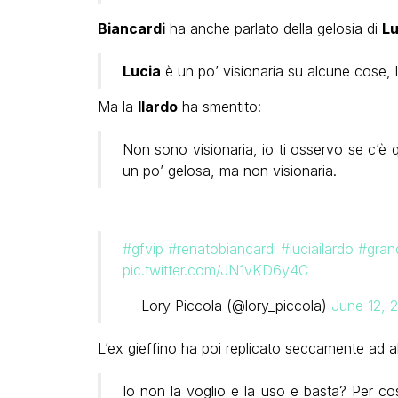
Biancardi
ha anche parlato della gelosia di
Lu
Lucia
è un po’ visionaria su alcune cose, l
Ma la
Ilardo
ha smentito:
Non sono visionaria, io ti osservo se c’è
un po’ gelosa, ma non visionaria.
#gfvip
#renatobiancardi
#luciailardo
#grand
pic.twitter.com/JN1vKD6y4C
— Lory Piccola (@lory_piccola)
June 12, 
L’ex gieffino ha poi replicato seccamente ad a
Io non la voglio e la uso e basta? Per c