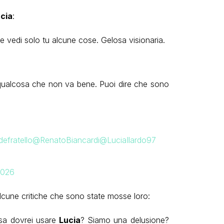
cia
:
e vedi solo tu alcune cose. Gelosa visionaria.
 qualcosa che non va bene. Puoi dire che sono
efratello
@RenatoBiancardi
@LuciaIlardo97
2026
lcune critiche che sono state mosse loro:
osa dovrei usare
Lucia
? Siamo una delusione?