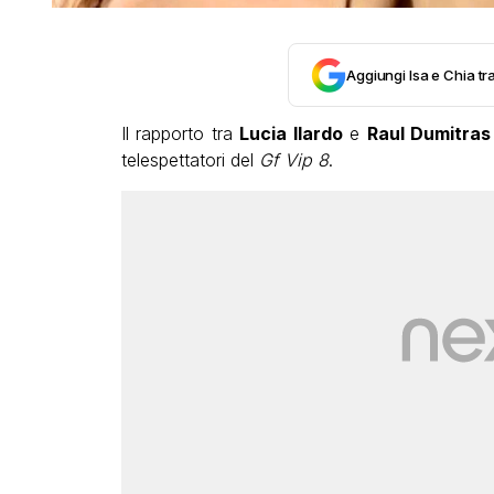
Aggiungi Isa e Chia tra
Il rapporto tra
Lucia Ilardo
e
Raul Dumitras
telespettatori del
Gf Vip 8
.