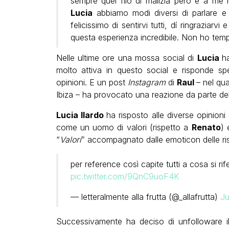
sempre quel filo di malizia però e a me 
Lucia
abbiamo modi diversi di parlare e 
felicissimo di sentirvi tutti, dí ringraziarvi
questa esperienza incredibile. Non ho temp
Nelle ultime ore una mossa social di
Lucia
h
molto attiva in questo social e risponde sp
opinioni. E un post
Instagram
di
Raul
– nel qu
Ibiza – ha provocato una reazione da parte del
Lucia Ilardo
ha risposto alle diverse opinion
come un uomo di valori (rispetto a
Renato
) 
“
Valori
” accompagnato dalle emoticon delle ris
per reference così capite tutti a cosa si ri
pic.twitter.com/9QnC9uoF4K
— letteralmente alla frutta (@_allafrutta)
Ju
Successivamente ha deciso di unfolloware 