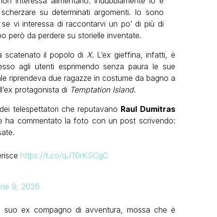
non interessa alimentarlo. Indubbiamente io e
scherzare su determinati argomenti. Io sono
 e se vi interessa di raccontarvi un po’ di più di
o però da perdere su storielle inventate.
a scatenato il popolo di
X
. L’ex gieffina, infatti, è
esso agli utenti esprimendo senza paura le sue
ale riprendeva due ragazze in costume da bagno a
l’ex protagonista di
Temptation Island
.
i dei telespettatori che reputavano
Raul Dumitras
e ha commentato la foto con un post scrivendo:
ate.
ferisce
https://t.co/qJT0rKSCgC
ne 9, 2026
il suo ex compagno di avventura, mossa che è