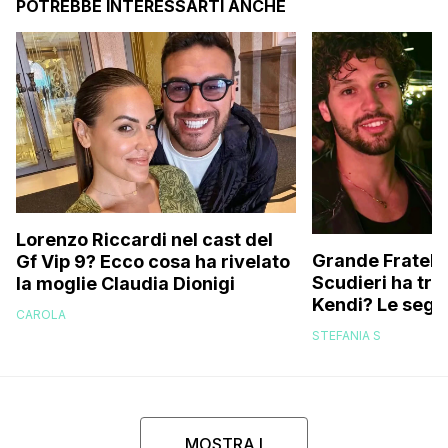
POTREBBE INTERESSARTI ANCHE
Lorenzo Riccardi nel cast del
Grande Fratello
Gf Vip 9? Ecco cosa ha rivelato
Scudieri ha tra
la moglie Claudia Dionigi
Kendi? Le segna
CAROLA
replica dell’ex 
STEFANIA S
MOSTRA I