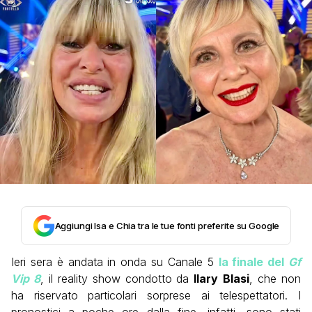
Aggiungi Isa e Chia tra le tue fonti preferite su Google
Ieri sera è andata in onda su Canale 5
la finale del
Gf
Vip 8
, il reality show condotto da
Ilary
Blasi
, che non
ha riservato particolari sorprese ai telespettatori. I
pronostici a poche ore dalla fine, infatti, sono stati