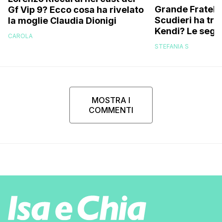
Grande Fratello
Gf Vip 9? Ecco cosa ha rivelato
Scudieri ha tra
la moglie Claudia Dionigi
Kendi? Le segna
CAROLA
replica dell’ex 
STEFANIA S
MOSTRA I
COMMENTI