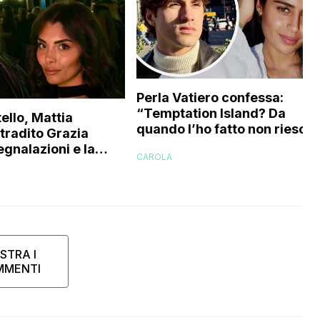
Perla Vatiero confessa:
“Temptation Island? Da
ello, Mattia
quando l’ho fatto non riesco 
 tradito Grazia
a guardarlo perché…”
egnalazioni e la
CAROLA
’ex gieffina
STRA I
MMENTI