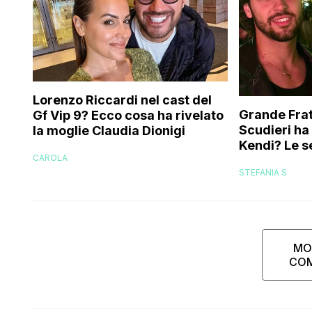
Lorenzo Riccardi nel cast del
Grande Frat
Gf Vip 9? Ecco cosa ha rivelato
Scudieri ha
la moglie Claudia Dionigi
Kendi? Le s
CAROLA
replica dell
STEFANIA S
MO
CO