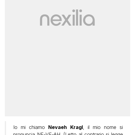
Io mi chiamo
Nevaeh Kragl
, il mio nome si
pronuncia NE-VE-AH. (Letto al contrario si legge