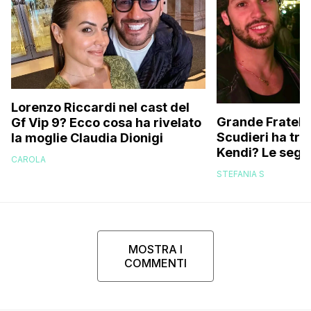
Lorenzo Riccardi nel cast del
Grande Fratello
Gf Vip 9? Ecco cosa ha rivelato
Scudieri ha tra
la moglie Claudia Dionigi
Kendi? Le segna
CAROLA
replica dell’ex 
STEFANIA S
MOSTRA I
COMMENTI