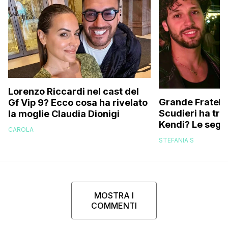
Lorenzo Riccardi nel cast del
Grande Fratello
Gf Vip 9? Ecco cosa ha rivelato
Scudieri ha tra
la moglie Claudia Dionigi
Kendi? Le segna
CAROLA
replica dell’ex 
STEFANIA S
MOSTRA I
COMMENTI