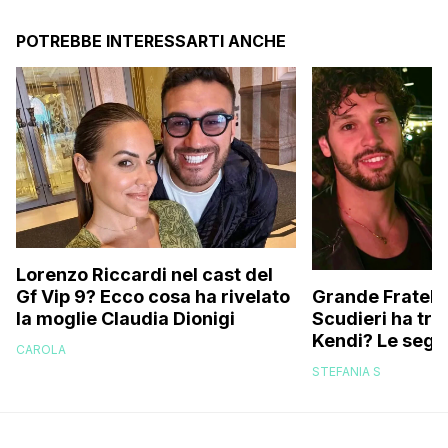
POTREBBE INTERESSARTI ANCHE
Lorenzo Riccardi nel cast del
Grande Fratello
Gf Vip 9? Ecco cosa ha rivelato
Scudieri ha tra
la moglie Claudia Dionigi
Kendi? Le segna
CAROLA
replica dell’ex 
STEFANIA S